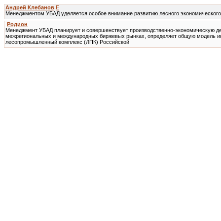
Андрей Клебанов
E
Менеджментом УБАД уделяется особое внимание развитию лесного экономического 
Родион
Менеджмент УБАД планирует и совершенствует производственно-экономическую дея
межрегиональных и международных биржевых рынках, определяет общую модель ин
лесопромышленный комплекс (ЛПК) Российской